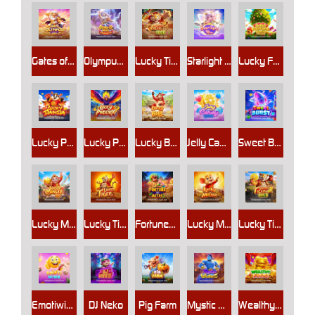
Gates of Olympus POP
Olympus Wins
Lucky Tiger 1000
Starlight Wins
Lucky Fortune Tree
Lucky Panda
Lucky Phoenix
Lucky Bull
Jelly Candy
Sweet Burst
Lucky MonKey
Lucky Tiger
Fortunes of Aztec
Lucky Mouse
Lucky Tiger Gold Ultimate
Emotiwins
DJ Neko
Pig Farm
Mystic Wishes
Wealthy Frog