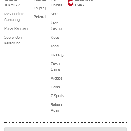
TOKYO77
Games
68947
Loyalty
Responsible
Slots
Referral
Gambling
Live
Pusat Bantuan
Casino
Syarat dan
Race
Ketentuan
Togel
Olahraga
Crash
Game
Arcade
Poker
E-Sports
Sabung
Ayam