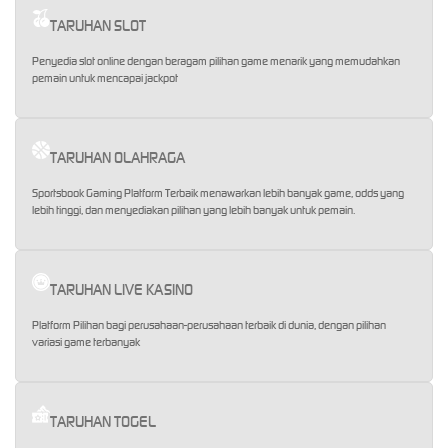
TARUHAN SLOT
Penyedia slot online dengan beragam pilihan game menarik yang memudahkan
pemain untuk mencapai jackpot
TARUHAN OLAHRAGA
Sportsbook Gaming Platform Terbaik menawarkan lebih banyak game, odds yang
lebih tinggi, dan menyediakan pilihan yang lebih banyak untuk pemain.
TARUHAN LIVE KASINO
Platform Pilihan bagi perusahaan-perusahaan terbaik di dunia, dengan pilihan
variasi game terbanyak
TARUHAN TOGEL