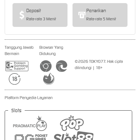
Deposit
Penarikan
Rata-rata 3 Menit
Rata-rata 5 Menit
Tanggung Jawab
Browser Yang
Bermain
Didukung
©2026 TOKYO77. Hak cipta
dilindungi | 18+
Platform Penyedia Layanan
Slots