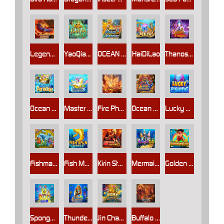
Legend of the phoenix
YaoQianShu
OCEAN MONSTER 2
HaiDiLao
Thanos Avengers
Ocean Paradise
Master Of The Deep
Fire Phoenix
Ocean King 3
Lucky Fishing
Fishman Wharf
Fish Music World
Kirin Storm
Mermaids-6s
Golden Legend Plus
Spongebob
Thunder Dragon
Jin Chan Bu Yu
Buffalo thunder