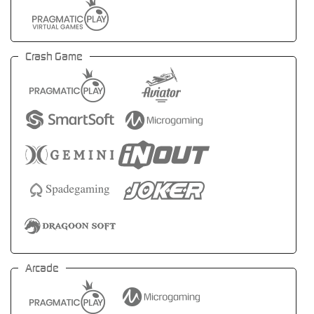
Crash Game
Arcade