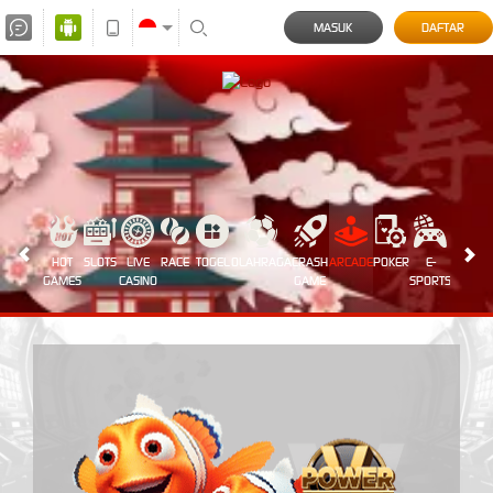
MASUK
DAFTAR
HOT
SLOTS
LIVE
RACE
TOGEL
OLAHRAGA
CRASH
ARCADE
POKER
E-
SABUN
GAMES
CASINO
GAME
SPORTS
AYAM