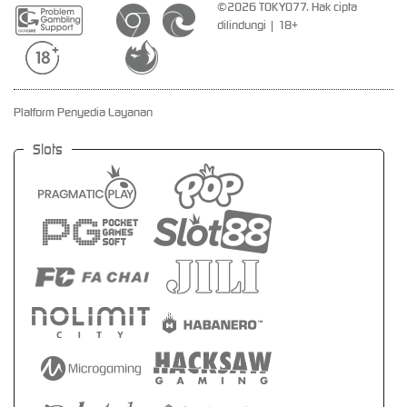
©2026 TOKYO77. Hak cipta
dilindungi | 18+
Platform Penyedia Layanan
Slots