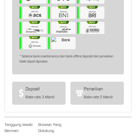
* Selama bank maintenance dan bank offline deposit dan penarikan
tidak dapat diproses
Deposit
Penarikan
Rata-rata 3 Menit
Rata-rata 5 Menit
Tanggung Jawab
Browser Yang
Bermain
Didukung