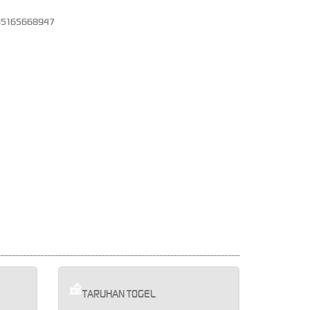
85165668947
TARUHAN TOGEL