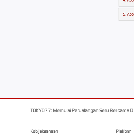
4. Ada
5. Apa
TOKYO77: Memulai Petualangan Seru Bersama D
Kebijaksanaan
Platform