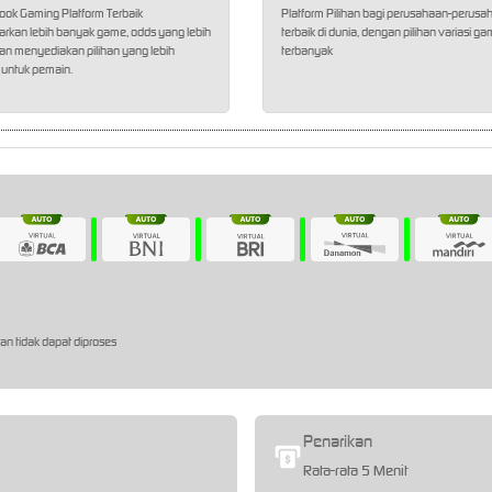
ook Gaming Platform Terbaik
Platform Pilihan bagi perusahaan-perusa
kan lebih banyak game, odds yang lebih
terbaik di dunia, dengan pilihan variasi g
 dan menyediakan pilihan yang lebih
terbanyak
untuk pemain.
an tidak dapat diproses
Penarikan
Rata-rata 5 Menit