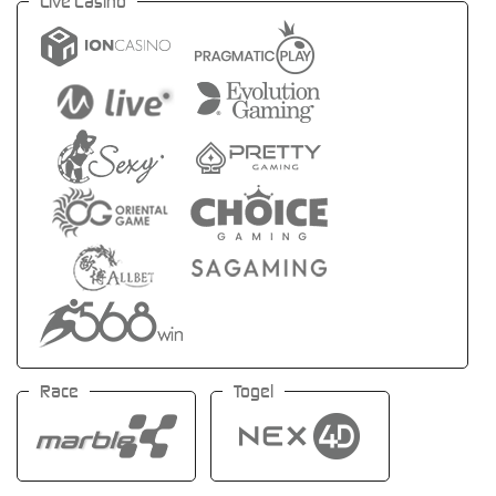
Live Casino
Race
Togel