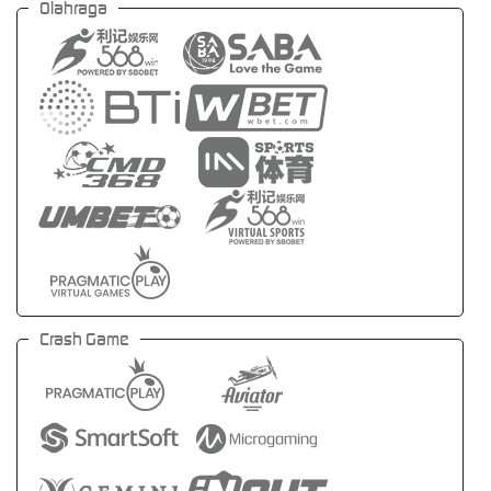
Olahraga
Crash Game