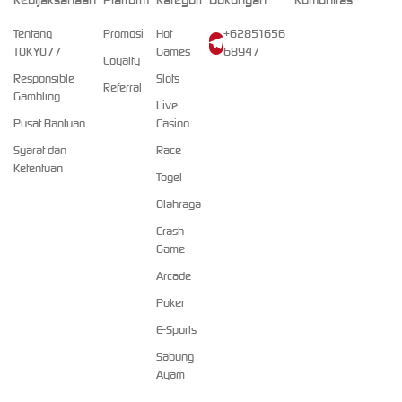
Tentang
Promosi
Hot
+62851656
TOKYO77
Games
68947
Loyalty
Responsible
Slots
Referral
Gambling
Live
Pusat Bantuan
Casino
Syarat dan
Race
Ketentuan
Togel
Olahraga
Crash
Game
Arcade
Poker
E-Sports
Sabung
Ayam