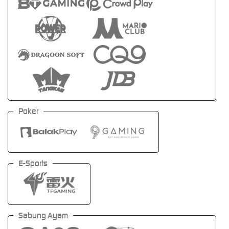
Poker
E-Sports
Sabung Ayam