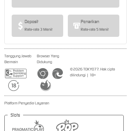
Deposit
Penarikan
Rata-rata 3 Menit
Rata-rata 5 Menit
Tanggung Jawab
Browser Yang
Bermain
Didukung
©2026 TOKYO77. Hak cipta
dilindungi | 18+
Platform Penyedia Layanan
Slots