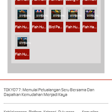
RTP
88%
RTP
90%
RTP
84%
RTP
84%
RTP
92%
Fish Hunter 2 EX-Newbie
Fish Hunter 2 EX-My Club
Bird Paradise
Fish Hunter Spongebob
Fish Haiba
RTP
94%
Fish Hunting: Li Kui Pi Yu
TOKYO77: Memulai Petualangan Seru Bersama Dan
Dapatkan Kemudahan Menjadi Kaya
Kebijaksanaan
Platform
Kategori
Dukungan
Komunitas