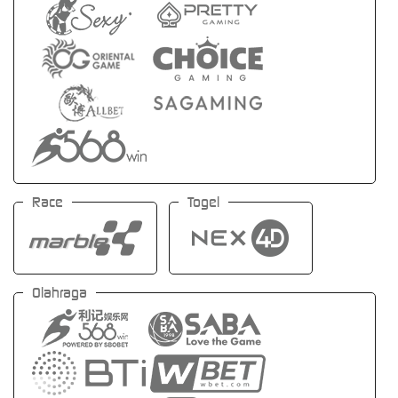
Race
Togel
Olahraga