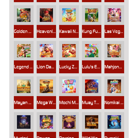
Golden Hatch
Heavenly Sage
Kawaii Neko
Kung Fu Warrior
Las Vegas Party
Legend of the White and Green Snake
Lion Dance Fortune
Lucky Zhu
Lulu's Enchanted Forest
Mahjong Fortune
Mayan Gold Hunt
Mega Wild Safari
Mochi Mochi
Muay Thai Arena
Nomikai Fever