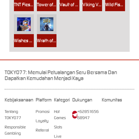
TNT Fiesta
Tower of Riches
Vault of Riches
Viking Valor
Wild Fish Hunter
Wishes of the Genie
Wrath of Zeus
TOKYO77: Memulai Petualangan Seru Bersama Dan
Dapatkan Kemudahan Menjadi Kaya
Kebijaksanaan
Platform
Kategori
Dukungan
Komunitas
Tentang
Promosi
Hot
+62851656
TOKYO77
Games
68947
Loyalty
Responsible
Slots
Referral
Gambling
Live