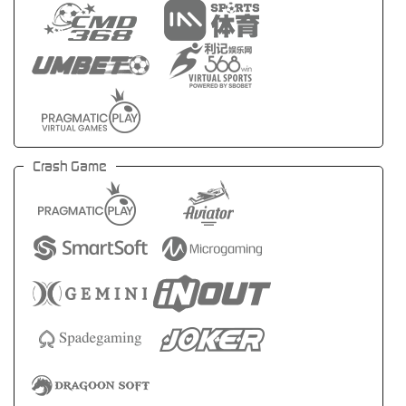
Crash Game