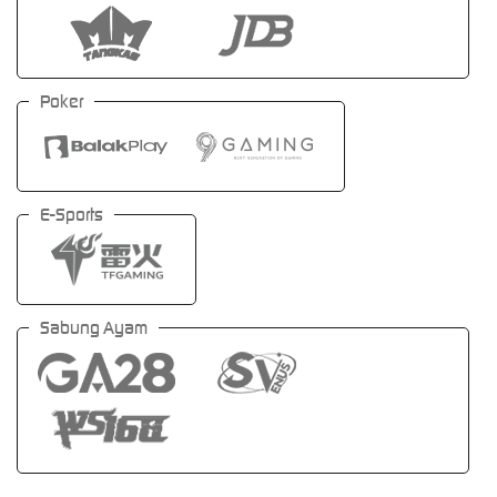
Poker
E-Sports
Sabung Ayam