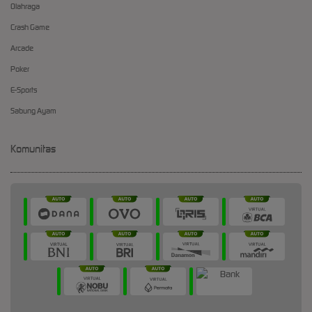
Olahraga
Crash Game
Arcade
Poker
E-Sports
Sabung Ayam
Komunitas