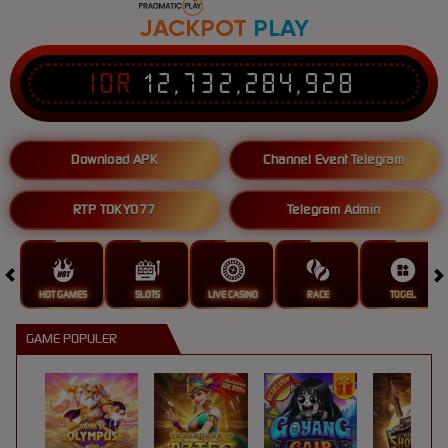
JACKPOT
PLAY
IDR
12,732,284,928
Download APK
Channel Event Telegram
RTP TOKYO77
Telegram Admin
HOT GAMES
SLOTS
LIVE CASINO
RACE
TOGEL
GAME POPULER