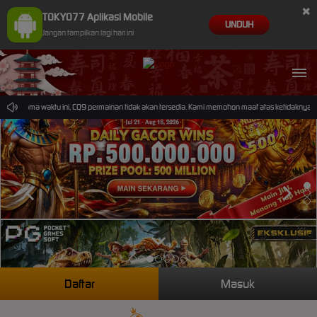
×
TOKYO77 Aplikasi Mobile
UNDUH
Jangan tampilkan lagi hari ini
. Selama waktu ini, CQ9 permainan tidak akan tersedia. Kami memohon maaf atas ketidaknyama
Daftar
Masuk