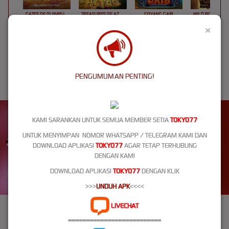
GATES OF OLYMPUS POP
TREASURES OF AZTEC
GOYANG GAIB
×
PENGUMUMAN PENTING!
MAHJONG WINS 3 – BLACK SCATTER
MAHJONG WAYS
GATES OF OLYMPUS 1000
MAHJONG WAYS
UNDUH
TOKYO77 APP
KAMI SARANKAN UNTUK SEMUA MEMBER SETIA
TOKYO77
Nikmati berbagai permainan dalam satu
UNTUK MENYIMPAN NOMOR WHATSAPP / TELEGRAM KAMI DAN
genggaman
DOWNLOAD APLIKASI
TOKYO77
AGAR TETAP TERHUBUNG
DENGAN KAMI
DOWNLOAD APLIKASI
TOKYO77
DENGAN KLIK
UNDUH
>>>
UNDUH APK
<<<<
PANDUAN INSTALASI
LIVECHAT
TOKYO77: Memulai Petualangan Seru Bersama Dan
==========================
Dapatkan Kemudahan Menjadi Kaya