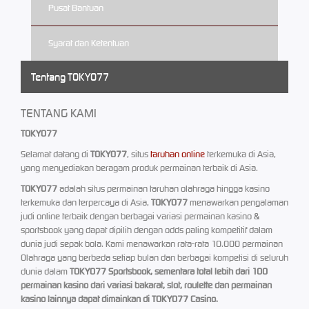
Pusat Bantuan
Syarat dan Ketentuan
Tentang TOKYO77
TENTANG KAMI
TOKYO77
Selamat datang di
TOKYO77
, situs
taruhan online
terkemuka di Asia,
yang menyediakan beragam produk permainan terbaik di Asia.
TOKYO77
adalah situs permainan taruhan olahraga hingga kasino
terkemuka dan terpercaya di Asia,
TOKYO77
menawarkan pengalaman
judi online terbaik dengan berbagai variasi permainan kasino &
sportsbook yang dapat dipilih dengan odds paling kompetitif dalam
dunia judi sepak bola. Kami menawarkan rata-rata 10.000 permainan
Olahraga yang berbeda setiap bulan dan berbagai kompetisi di seluruh
dunia dalam
TOKYO77 Sportsbook, sementara total lebih dari 100
permainan kasino dari variasi bakarat, slot, roulette dan permainan
kasino lainnya dapat dimainkan di
TOKYO77
Casino.