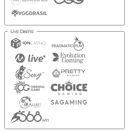
Live Casino