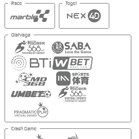
Race
Togel
Olahraga
Crash Game