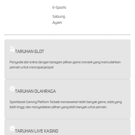
E-Sports
Sabung
Ayam
TARUHAN SLOT
Penyedia slot online dengan beragam pilihan game menarik yang memudahkan
pemain untuk mencapai jackpot
TARUHAN OLAHRAGA
Sportsbook Gaming Platform Terbaik menawarkan lebih banyak game, odds yang
lebih tinggi, dan menyediakan pilihan yang lebih banyak untuk pemain.
TARUHAN LIVE KASINO