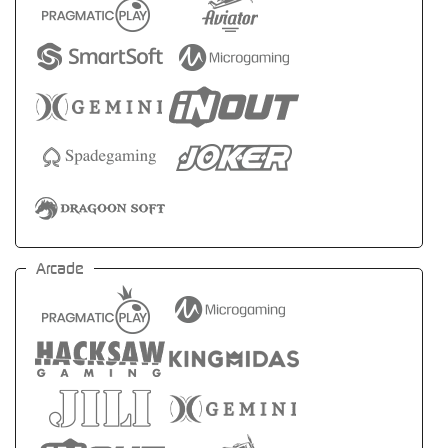
Arcade