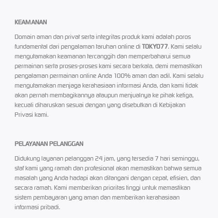
KEAMANAN
Domain aman dan privat serta integritas produk kami adalah poros
fundamental dari pengalaman taruhan online di
TOKYO77
. Kami selalu
mengutamakan keamanan tercanggih dan memperbaharui semua
permainan serta proses-proses kami secara berkala, demi memastikan
pengalaman permainan online Anda 100% aman dan adil. Kami selalu
mengutamakan menjaga kerahasiaan informasi Anda, dan kami tidak
akan pernah membagikannya ataupun menjualnya ke pihak ketiga,
kecuali diharuskan sesuai dengan yang disebutkan di Kebijakan
Privasi kami.
PELAYANAN PELANGGAN
Didukung layanan pelanggan 24 jam, yang tersedia 7 hari seminggu,
staf kami yang ramah dan profesional akan memastikan bahwa semua
masalah yang Anda hadapi akan ditangani dengan cepat, efisien, dan
secara ramah. Kami memberikan prioritas tinggi untuk memastikan
sistem pembayaran yang aman dan memberikan kerahasiaan
informasi pribadi.