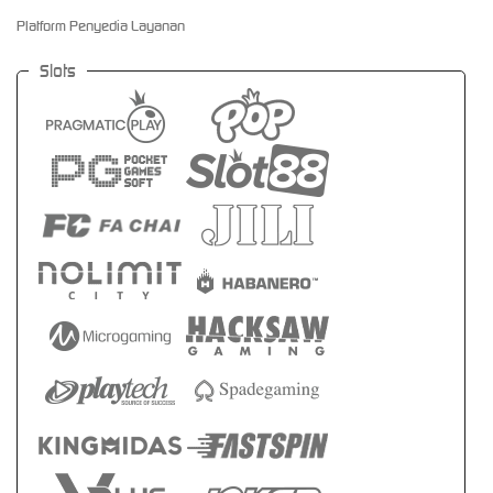
Platform Penyedia Layanan
Slots