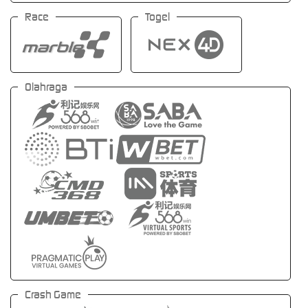
Race
Togel
Olahraga
Crash Game