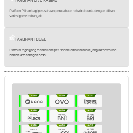
TARUHAN LIVE KASINO
Platform Pilihan bagi perusahaan-perusahaan terbaik di dunia, dengan pilihan
variasi game terbanyak
TARUHAN TOGEL
Platform togel yang menarik dari perusahan terbaik di dunia yang menawarkan
hadiah kemenangan besar