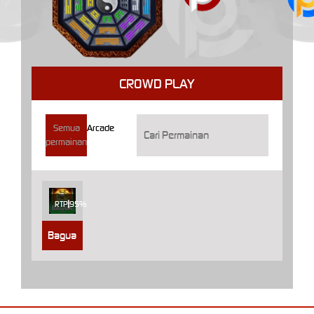
CROWD PLAY
Semua
Arcade
permainan
RTP
95%
Bagua