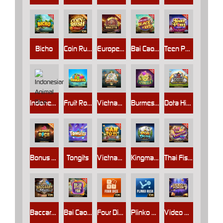
Bicho
Coin Rush Deluxe
European Roulette
Bai Cao Black & Red
Teen Patti Versus
Indonesian Animal Dice
Fruit Roulette
Vietnam Fish Prawn Crab
Burmese 6 Animals
Dota Hi-Lo
Bonus Dice
Tongits
Vietnam Rock Paper Scissors
Kingmaker Pok Deng
Thai Fish Prawn Crab GO!
Baccarat: Multi
Bai Cao Mystic Four
Four Dice
Plinko Rush
Video Poker