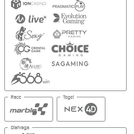
Race
Togel
Olahraga