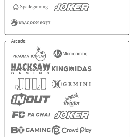
Arcade