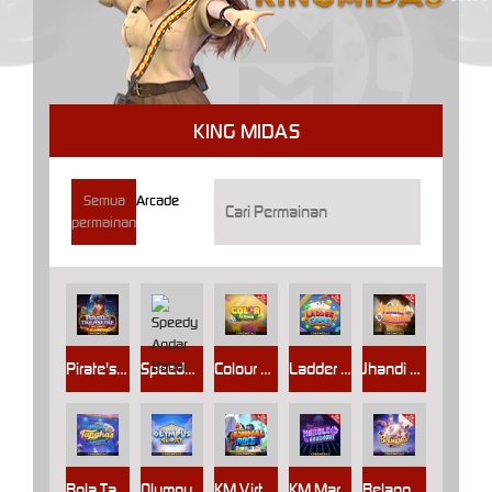
KING MIDAS
Semua
Arcade
permainan
Pirate's Tresure
Speedy Andar Bahar
Colour Game
Ladder Game
Jhandi Munda
Bola Tangkas
Olympus Glory
KM Virtual Animal Race
KM Marble Knockout
Belangkai 2