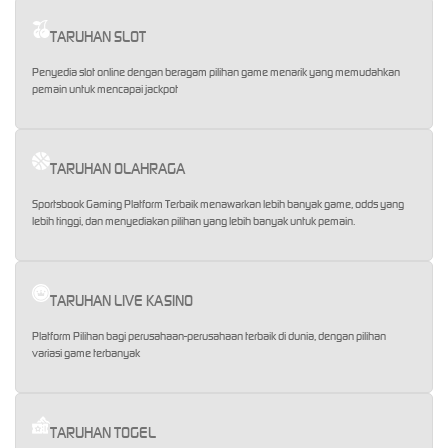
TARUHAN SLOT
Penyedia slot online dengan beragam pilihan game menarik yang memudahkan
pemain untuk mencapai jackpot
TARUHAN OLAHRAGA
Sportsbook Gaming Platform Terbaik menawarkan lebih banyak game, odds yang
lebih tinggi, dan menyediakan pilihan yang lebih banyak untuk pemain.
TARUHAN LIVE KASINO
Platform Pilihan bagi perusahaan-perusahaan terbaik di dunia, dengan pilihan
variasi game terbanyak
TARUHAN TOGEL