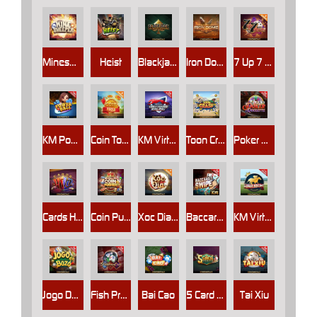
Minesweeper
Heist
Blackjack
Iron Dome
7 Up 7 Down
KM Power Ball
Coin Toss
KM Virtual Greyhound Racing
Toon Crash
Poker Roulette
Cards Hi Lo
Coin Pusher
Xoc Dia Lightning
Baccarat: Swipe
KM Virtual Horse Racing
Jogo De Bozo
Fish Prawn Crab 2
Bai Cao
5 Card Poker
Tai Xiu