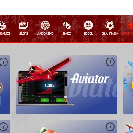
 GAMES
SLOTS
LIVE CASINO
RACE
TOGEL
OLAHRAGA
CRASH
i
i
i
i