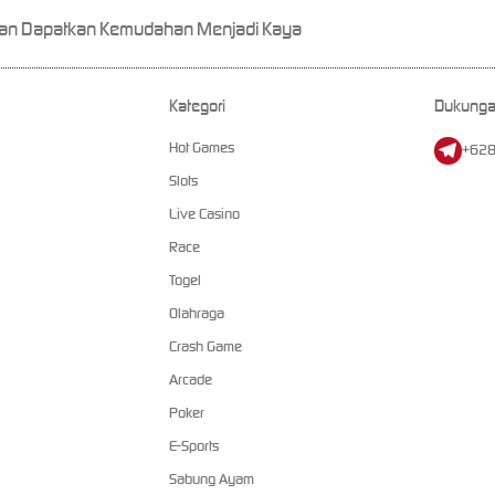
an Dapatkan Kemudahan Menjadi Kaya
Kategori
Dukung
Hot Games
+62
Slots
Live Casino
Race
Togel
Olahraga
Crash Game
Arcade
Poker
E-Sports
Sabung Ayam