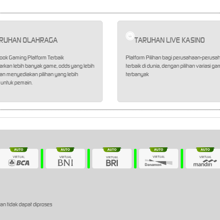
RUHAN OLAHRAGA
TARUHAN LIVE KASINO
ook Gaming Platform Terbaik
Platform Pilihan bagi perusahaan-perusa
kan lebih banyak game, odds yang lebih
terbaik di dunia, dengan pilihan variasi g
 dan menyediakan pilihan yang lebih
terbanyak
untuk pemain.
an tidak dapat diproses