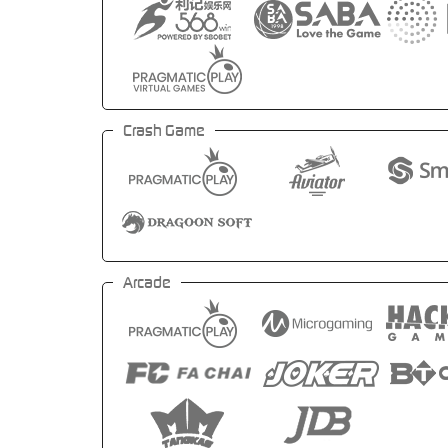
Crash Game
Arcade