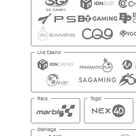
Live Casino
Race
Togel
Olahraga