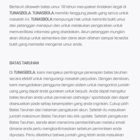
Bertaruh dibawah batas umur 18 tahun merupakan tindakan ilegal di
TUNASBOLA
.
TUNASBOLA
memiliki tanggung jawab yang serius untuk
masalah ini.
TUNASBOLA
mempunyai hak untuk meminta bukti umur
dari pelanggan manapun dan untuk melakukan pengecekan untuk
memverifikasi informasi yang disediakan. Akun pelanggan mungkin
akan ditutup untuk sementara dan dana akan ditahan sampai tersedia
bukti yang memadai mengenai umur anda.
BATAS TARUHAN
Di
TUNASBOLA
, kami mengakui pentingnya penerapan batas taruhan
secara efektif untuk mengurangi masalah perjudian. Dengan demikian,
kami menyediakan pengguna dengan sistem untuk mengontrol jumlah
uang yang dapat anda gunakan untuk berjudi. Anda dapat mengatur
batas taruhan anda untuk permainan olahraga/ sportsbook dan dapat
disesuaikan pada setiap kesempatan yang anda inginkan. Cukup pilih
Batas Taruhan dari halaman pengaturan akun. Setelah itu masukkan
jumlah maksimum Batas Taruhan lalu klik update. Setelah pengaturan
Batas Taruhan, aanda akan menerima pemberitahuan melalui email
dimana anda perlu mengkonfirmasikan sebelum permintaan anda
diproses. Perlu diketahui bahwa jumlah yang telah anda masukkan