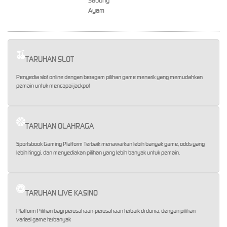
Sabung
Ayam
TARUHAN SLOT
Penyedia slot online dengan beragam pilihan game menarik yang memudahkan
pemain untuk mencapai jackpot
TARUHAN OLAHRAGA
Sportsbook Gaming Platform Terbaik menawarkan lebih banyak game, odds yang
lebih tinggi, dan menyediakan pilihan yang lebih banyak untuk pemain.
TARUHAN LIVE KASINO
Platform Pilihan bagi perusahaan-perusahaan terbaik di dunia, dengan pilihan
variasi game terbanyak