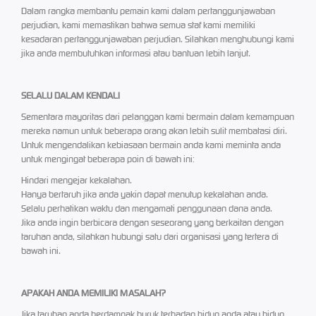
Dalam rangka membantu pemain kami dalam pertanggunjawaban
perjudian, kami memastikan bahwa semua staf kami memiliki
kesadaran pertanggunjawaban perjudian. Silahkan menghubungi kami
jika anda membutuhkan informasi atau bantuan lebih lanjut.
SELALU DALAM KENDALI
Sementara mayoritas dari pelanggan kami bermain dalam kemampuan
mereka namun untuk beberapa orang akan lebih sulit membatasi diri.
Untuk mengendalikan kebiasaan bermain anda kami meminta anda
untuk mengingat beberapa poin di bawah ini:
Hindari mengejar kekalahan.
Hanya bertaruh jika anda yakin dapat menutup kekalahan anda.
Selalu perhatikan waktu dan mengamati penggunaan dana anda.
Jika anda ingin berbicara dengan seseorang yang berkaitan dengan
taruhan anda, silahkan hubungi satu dari organisasi yang tertera di
bawah ini.
APAKAH ANDA MEMILIKI MASALAH?
Jika taruhan anda berdampak buruk terhadap hidup anda atau hidup