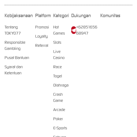
Kebijaksanaan
Platform
Kategori
Dukungan
Komunitas
Tentang
Promosi
Hot
+62851656
TOKYO77
Games
68947
Loyalty
Responsible
Slots
Referral
Gambling
Live
Pusat Bantuan
Casino
Syarat dan
Race
Ketentuan
Togel
Olahraga
Crash
Game
Arcade
Poker
E-Sports