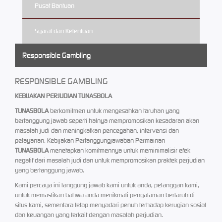
Pusat Bantuan
Syarat dan Ketentuan
Responsible Gambling
RESPONSIBLE GAMBLING
KEBIJAKAN PERJUDIAN TUNASBOLA
TUNASBOLA
berkomitmen untuk mengesahkan taruhan yang
bertanggung jawab seperti halnya mempromosikan kesadaran akan
masalah judi dan meningkatkan pencegahan, intervensi dan
pelayanan. Kebijakan Pertanggungjawaban Permainan
TUNASBOLA
menetapkan komitmennya untuk meminimalisir efek
negatif dari masalah judi dan untuk mempromosikan praktek perjudian
yang bertanggung jawab.
Kami percaya ini tanggung jawab kami untuk anda, pelanggan kami,
untuk memastikan bahwa anda menikmati pengalaman bertaruh di
situs kami, sementara tetap menyadari penuh terhadap kerugian sosial
dan keuangan yang terkait dengan masalah perjudian.