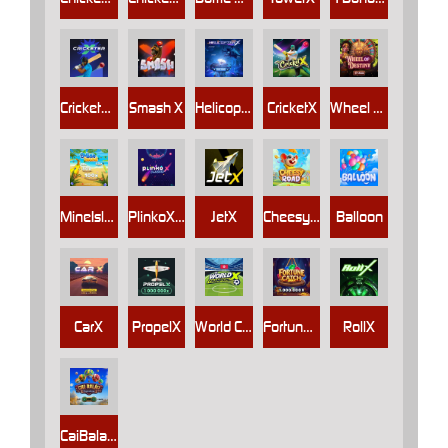
CricketerX
Smash X
HelicopterX
CricketX
Wheel Of Destiny
MineIsland
PlinkoXClassic
JetX
Cheesy Road
Balloon
CarX
PropelX
World Champion X
Fortune Catch
RollX
CaiBalaoCappadocia