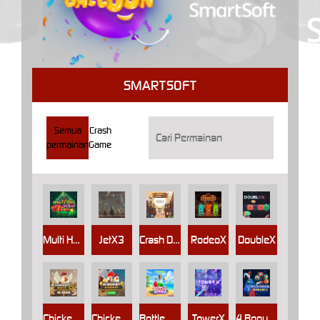
SMARTSOFT
Semua
Crash
permainan
Game
Multi Hot Wheel
JetX3
Crash Duel X
RodeoX
DoubleX
ChickenWays
Chicken Highway
Bottle Mania
TowerX
4 Bonuses Bonanza