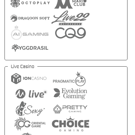
Live Casino