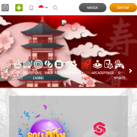
MASUK
DAFTAR
HOT
SLOTS
LIVE
RACE
TOGEL
OLAHRAGA
CRASH
ARCADE
POKER
E-
SABUN
GAMES
CASINO
GAME
SPORTS
AYAM