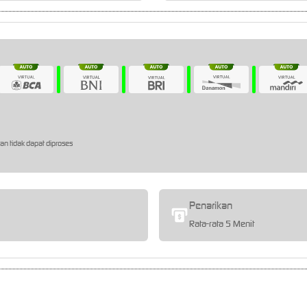
an tidak dapat diproses
Penarikan
Rata-rata 5 Menit