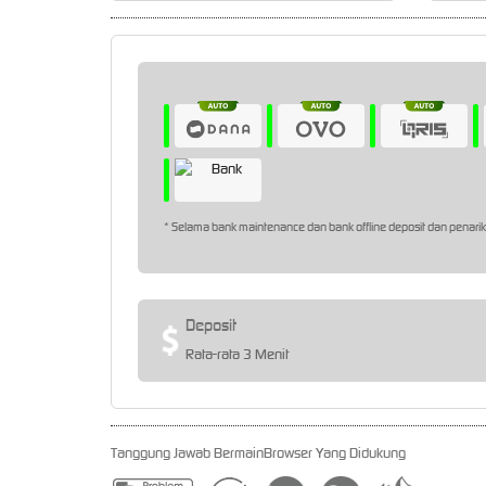
* Selama bank maintenance dan bank offline deposit dan penarik
Deposit
Rata-rata 3 Menit
Tanggung Jawab Bermain
Browser Yang Didukung