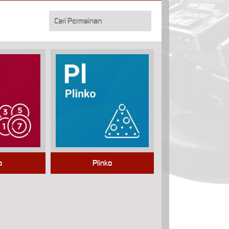
o
Plinko