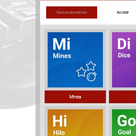
Semua permainan
Arcade
Mines