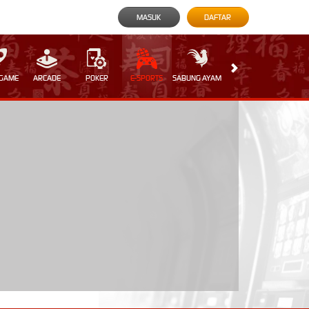
MASUK
DAFTAR
 GAME
ARCADE
POKER
E-SPORTS
SABUNG AYAM
PROMOSI