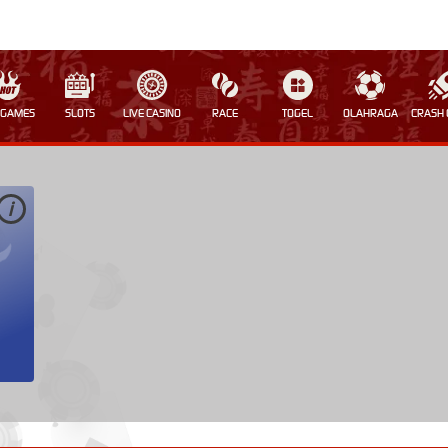
 GAMES
SLOTS
LIVE CASINO
RACE
TOGEL
OLAHRAGA
CRASH
i