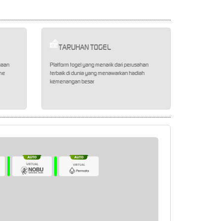
TARUHAN TOGEL
haan
Platform togel yang menarik dari perusahan
ame
terbaik di dunia yang menawarkan hadiah
kemenangan besar