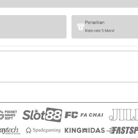
Penarikan
Rata-rata 5 Menit