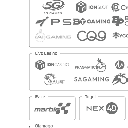
Live Casino
Race
Togel
Olahraga