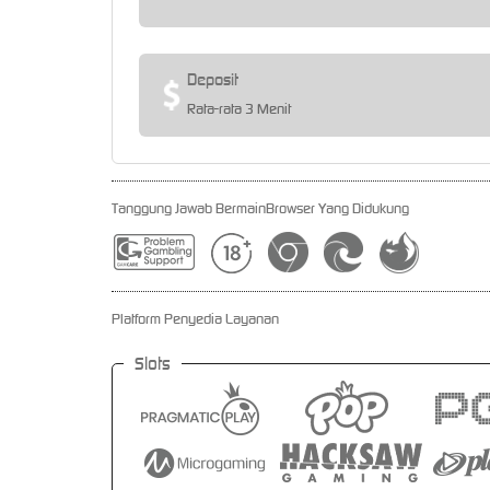
Deposit
Rata-rata 3 Menit
Tanggung Jawab Bermain
Browser Yang Didukung
Platform Penyedia Layanan
Slots