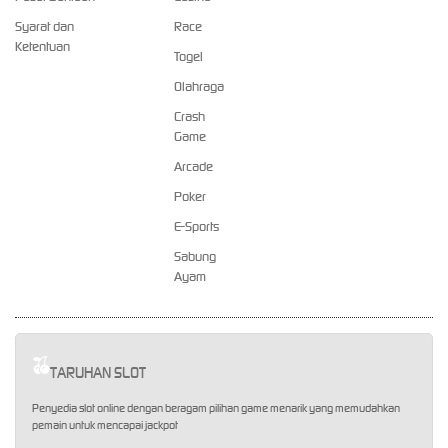
Syarat dan
Race
Ketentuan
Togel
Olahraga
Crash
Game
Arcade
Poker
E-Sports
Sabung
Ayam
TARUHAN SLOT
Penyedia slot online dengan beragam pilihan game menarik yang memudahkan
pemain untuk mencapai jackpot