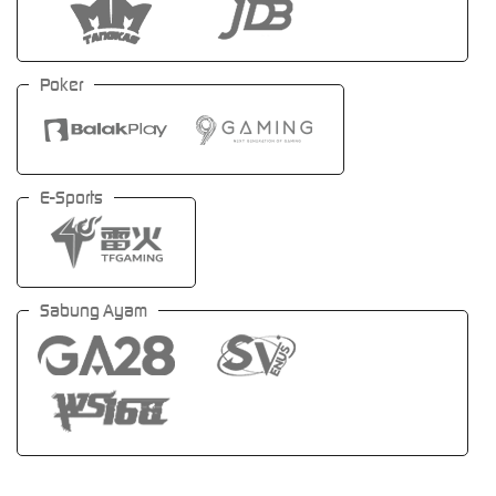
Poker
E-Sports
Sabung Ayam