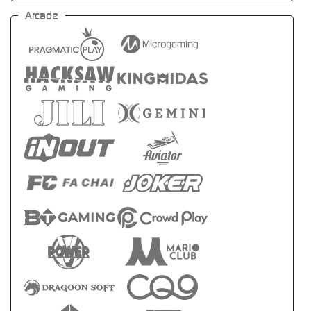
Arcade