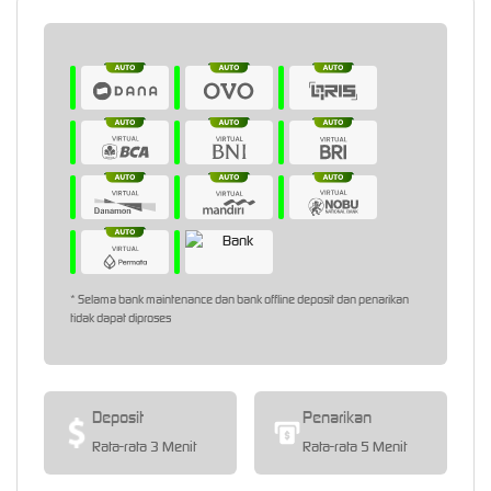
* Selama bank maintenance dan bank offline deposit dan penarikan
tidak dapat diproses
Deposit
Penarikan
Rata-rata 3 Menit
Rata-rata 5 Menit