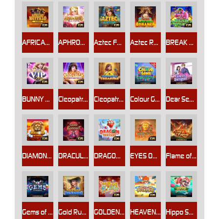
AFRICAN BUFFALO 5000
APHRODITE’S BLESSING
Aztec Fortune
Aztec Rush Bonanza
BREAK THE BANK
BUNNY VIP NIGHT
Cleopatra's Fortune Ways
Cleopatra's Treasure
Colour Game Mega Bonus
Dear Senpai
DIAMOND KING
DRACULA’S CASTLE BANQUET
DRAGON FORTUNE
EYES OF RA
Flame of Fortune
Gems of Valhalla
Gold Rush Bonanza
GOLDEN FORTUNE HORSE
HEAVENLY FEAST WITH WUKONG
Hippo Splash