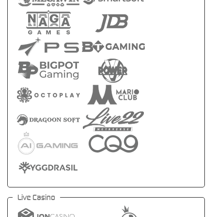
Live Casino