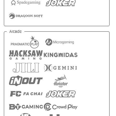
Arcade