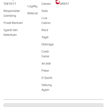
TOKYO77
Games
68947
Loyalty
Responsible
Slots
Referral
Gambling
Live
Pusat Bantuan
Casino
Syarat dan
Race
Ketentuan
Togel
Olahraga
Crash
Game
Arcade
Poker
E-Sports
Sabung
Ayam