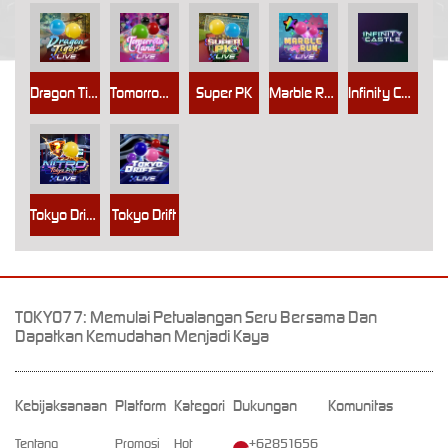
Dragon Tiger
Tomorrow land
Super PK
Marble Run
Infinity Castle
Tokyo Drift Nitro
Tokyo Drift
TOKYO77: Memulai Petualangan Seru Bersama Dan
Dapatkan Kemudahan Menjadi Kaya
Kebijaksanaan
Platform
Kategori
Dukungan
Komunitas
Tentang
Promosi
Hot
+62851656