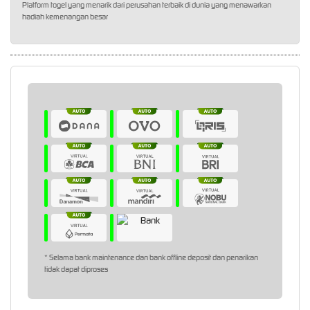
Platform togel yang menarik dari perusahan terbaik di dunia yang menawarkan
hadiah kemenangan besar
* Selama bank maintenance dan bank offline deposit dan penarikan
tidak dapat diproses