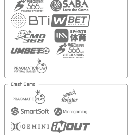
Crash Game