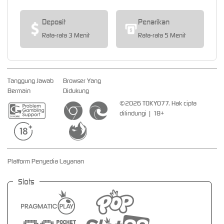
Deposit
Penarikan
Rata-rata 3 Menit
Rata-rata 5 Menit
Tanggung Jawab
Browser Yang
Bermain
Didukung
©2026 TOKYO77. Hak cipta
dilindungi | 18+
Platform Penyedia Layanan
Slots