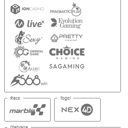
Race
Togel
Olahraga