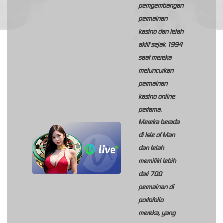
pemgembangan
permainan
kasino dan telah
aktif sejak 1994
saat mereka
meluncurkan
permainan
kasino online
pertama.
Mereka berada
di Isle of Man
dan telah
memiliki lebih
dari 700
permainan di
portofolio
mereka, yang