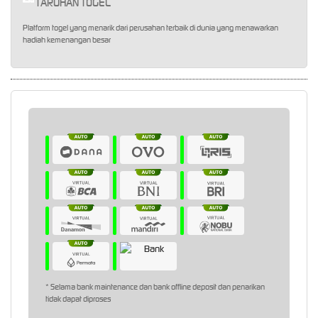
TARUHAN TOGEL
Platform togel yang menarik dari perusahan terbaik di dunia yang menawarkan
hadiah kemenangan besar
* Selama bank maintenance dan bank offline deposit dan penarikan
tidak dapat diproses