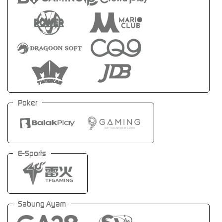
Poker
E-Sports
Sabung Ayam