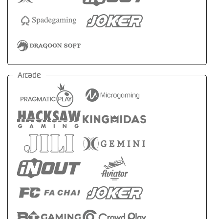
Arcade